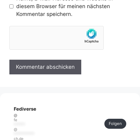
diesem Browser für meinen nächsten
Kommentar speichern.
Fediverse
@
fe
Folgen
******
@
***********
ch.de