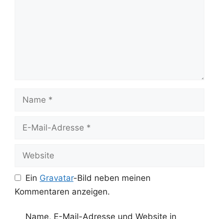
Name
E-
Mail-
Adresse
Website
Ein
Gravatar
-Bild neben meinen
Kommentaren anzeigen.
Name, E-Mail-Adresse und Website in