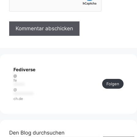
Fediverse
@
fe
Folgen
******
@
***********
ch.de
Den Blog durchsuchen