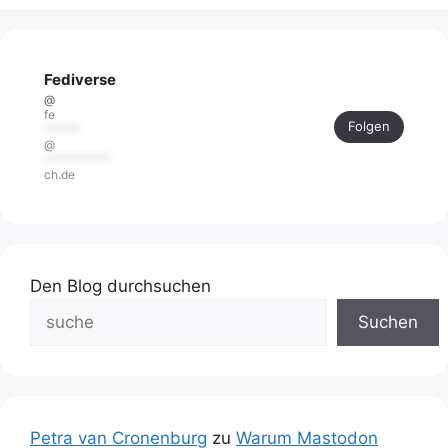
Fediverse
@
fe
Folgen
******
@
***********
ch.de
Den Blog durchsuchen
Suchen
Petra van Cronenburg
zu
Warum Mastodon