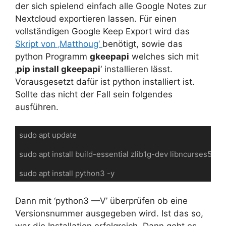
der sich spielend einfach alle Google Notes zur
Nextcloud exportieren lassen. Für einen
vollständigen Google Keep Export wird das
Skript von ‚Matthoug‘
benötigt, sowie das
python Programm
gkeepapi
welches sich mit
‚
pip install gkeepapi
‘ installieren lässt.
Vorausgesetzt dafür ist python installiert ist.
Sollte das nicht der Fall sein folgendes
ausführen.
sudo apt update

sudo apt install build-essential zlib1g-dev libncurses5-de
sudo apt install python3 -y
Dann mit ‘python3 —V’ überprüfen ob eine
Versionsnummer ausgegeben wird. Ist das so,
war die Installation erfolgreich. Dann geht es