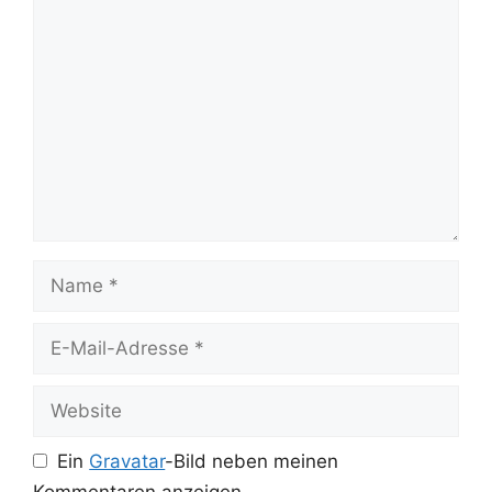
Kommentar
Name
E-
Mail-
Adresse
Website
Ein
Gravatar
-Bild neben meinen
Kommentaren anzeigen.