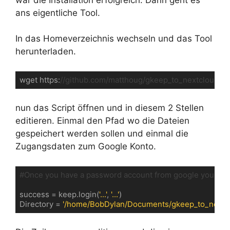
ans eigentliche Tool.
In das Homeverzeichnis wechseln und das Tool
herunterladen.
wget https:
//github.com/matthoug/gkeep_to_nextcloud_n
Code-Sprache:
JavaScript
(
javascript
)
nun das Script öffnen und in diesem 2 Stellen
editieren. Einmal den Pfad wo die Dateien
gespeichert werden sollen und einmal die
Zugangsdaten zum Google Konto.
#Once you have a password account from google you can 
success = keep.login(
'...'
, 
'...'
)

Directory = 
'/home/BobDylan/Documents/gkeep_to_nextcl
Code-Sprache:
PHP
(
php
)