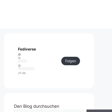
Fediverse
@
fe
Folgen
******
@
***********
ch.de
Den Blog durchsuchen