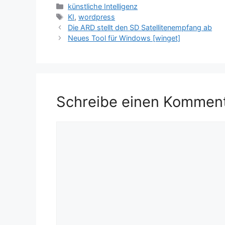
Kategorien
künstliche Intelligenz
Schlagwörter
KI
,
wordpress
Die ARD stellt den SD Satellitenempfang ab
Neues Tool für Windows [winget]
Schreibe einen Kommen
Kommentar