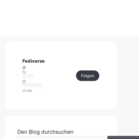
Fediverse
@
fe
Folgen
******
@
***********
ch.de
Den Blog durchsuchen