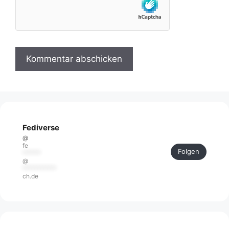
Fediverse
@
fe
Folgen
******
@
***********
ch.de