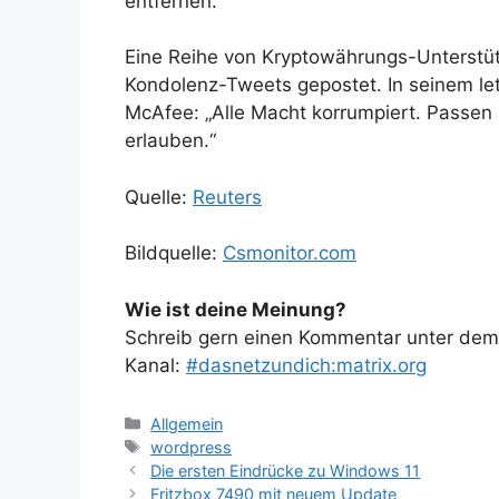
entfernen.
Eine Reihe von Kryptowährungs-Unterstü
Kondolenz-Tweets gepostet. In seinem let
McAfee: „Alle Macht korrumpiert. Passen 
erlauben.“
Quelle:
Reuters
Bildquelle:
Csmonitor.com
Wie ist deine Meinung?
Schreib gern einen Kommentar unter dem A
Kanal:
#dasnetzundich:matrix.org
Kategorien
Allgemein
Schlagwörter
wordpress
Die ersten Eindrücke zu Windows 11
Fritzbox 7490 mit neuem Update