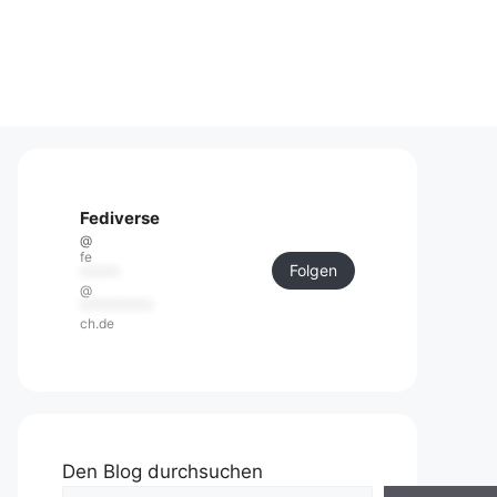
Fediverse
@
fe
Folgen
******
@
***********
ch.de
Den Blog durchsuchen