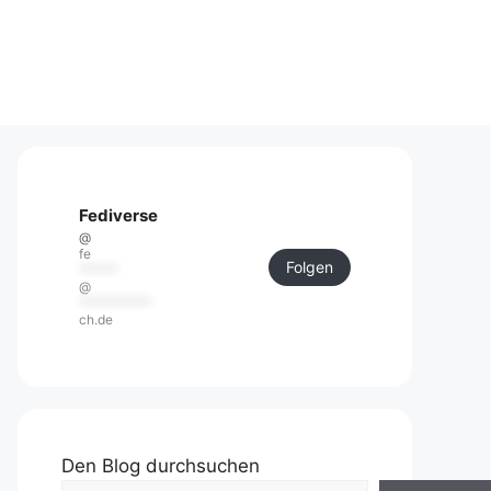
Fediverse
@
fe
Folgen
******
@
***********
ch.de
Den Blog durchsuchen