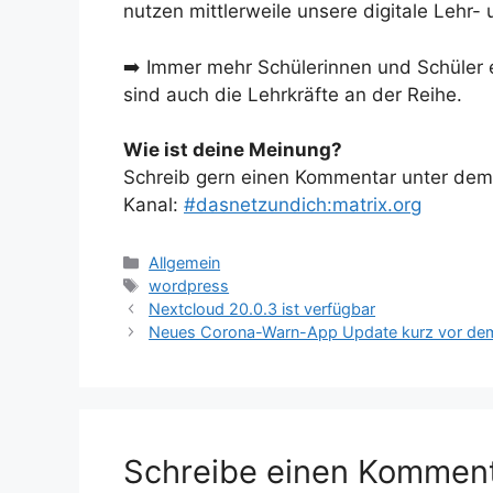
nutzen mittlerweile unsere digitale Lehr-
➡️ Immer mehr Schülerinnen und Schüler e
sind auch die Lehrkräfte an der Reihe.
Wie ist deine Meinung?
Schreib gern einen Kommentar unter dem A
Kanal:
#dasnetzundich:matrix.org
Kategorien
Allgemein
Schlagwörter
wordpress
Nextcloud 20.0.3 ist verfügbar
Neues Corona-Warn-App Update kurz vor de
Schreibe einen Kommen