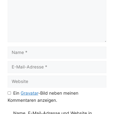
Name
E-
Mail-
Adresse
Website
Ein
Gravatar
-Bild neben meinen
Kommentaren anzeigen.
Name, E-Mail-Adresse und Website in