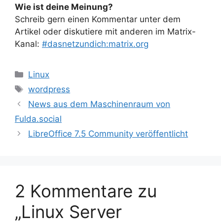
Wie ist deine Meinung?
Schreib gern einen Kommentar unter dem
Artikel oder diskutiere mit anderen im Matrix-
Kanal:
#dasnetzundich:matrix.org
Kategorien
Linux
Schlagwörter
wordpress
News aus dem Maschinenraum von
Fulda.social
LibreOffice 7.5 Community veröffentlicht
2 Kommentare zu
„Linux Server