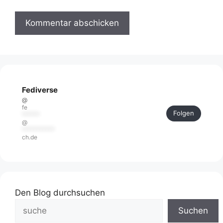
Fediverse
@
fe
Folgen
******
@
***********
ch.de
Den Blog durchsuchen
Suchen