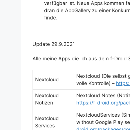
verfügbar ist. Neue Apps kommen fast
dran die AppGallery zu einer Konkur
finde.
Update 29.9.2021
Alle meine Apps die ich aus dem f-Droid 
Nextcloud (Die selbst g
Nextcloud
volle Kontrolle) –
https
Nextcloud
Nextcloud Notes (Noti
Notizen
https://f-droid.org/pa
NextcloudServices (Sim
Nextcloud
without Google Play se
Services
droid.org/packages/co