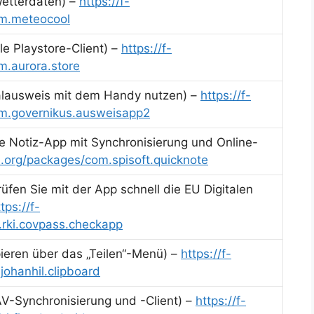
etterdaten) –
https://f-
om.meteocool
le Playstore-Client) –
https://f-
m.aurora.store
lausweis mit dem Handy nutzen) –
https://f-
om.governikus.ausweisapp2
e Notiz-App mit Synchronisierung und Online-
id.org/packages/com.spisoft.quicknote
en Sie mit der App schnell die EU Digitalen
tps://f-
.rki.covpass.checkapp
ieren über das „Teilen“-Menü) –
https://f-
johanhil.clipboard
-Synchronisierung und -Client) –
https://f-