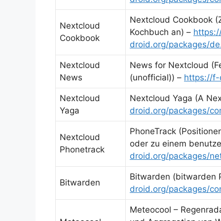
Nextcloud Cookbook (
Nextcloud
Kochbuch an) –
https:/
Cookbook
droid.org/packages/d
Nextcloud
News for Nextcloud (F
News
(unofficial)) –
https://
Nextcloud
Nextcloud Yaga (A Next
Yaga
droid.org/packages/co
PhoneTrack (Positione
Nextcloud
oder zu einem benutze
Phonetrack
droid.org/packages/net
Bitwarden (bitwarden
Bitwarden
droid.org/packages/co
Meteocool – Regenradar