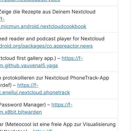
Zeige die Rezepte aus Deinem Nextcloud
/f-
e.micmun.android.nextcloudcookbook
eed reader and podcast player for Nextcloud
f-droid.org/packages/co.appreactor.news
cloud first gallery app.) –
https://f-
m.github.vauvenal5.yaga
n protokollieren zur Nextcloud PhoneTrack-App
rdef) –
https://f-
.eneiluj.nextcloud.phonetrack
 Password Manager) –
https://f-
m.x8bit.bitwarden
 (Meteocool ist eine freie App zur Visualisierung