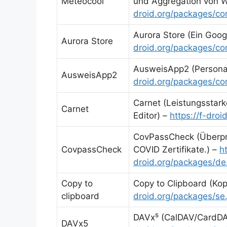
Meteocool
und Aggregation von W
droid.org/packages/c
Aurora Store (Ein Goog
Aurora Store
droid.org/packages/co
AusweisApp2 (Persona
AusweisApp2
droid.org/packages/c
Carnet (Leistungsstark
Carnet
Editor) –
https://f-dro
CovPassCheck (Überprüf
CovpassCheck
COVID Zertifikate.) –
ht
droid.org/packages/de
Copy to
Copy to Clipboard (Kop
clipboard
droid.org/packages/se.
DAVx⁵ (CalDAV/CardDAV
DAVx5