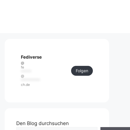
Fediverse
@
fe
Folgen
******
@
***********
ch.de
Den Blog durchsuchen