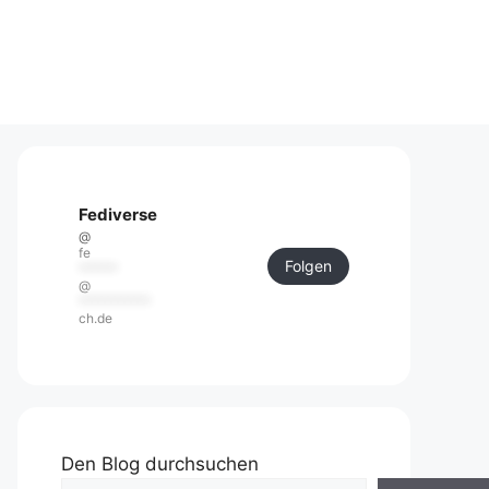
Fediverse
@
fe
Folgen
******
@
***********
ch.de
Den Blog durchsuchen