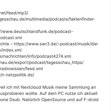
net/feed/mp3/
gesschau.de/multimedia/podcasts/faktenfinder-
s://www.deutschlandfunk.de/podcast-
podcast.xml
ichte – https://www.swr3.de/~podcast/musik/die-
e/index.xml
de/nachrichten/info/podcast4274.xml
hau.de/export/podcast/tagesschau_https/
/radiowissen/feed.xml
ch-netzpolitik.de/
il ich mit Nextcloud Musik meine Sammlung an
usprobieren wollte. Auf dem PC nutze ich aktuell
hone Dsub. Natürlich OpenSource und auf F-droid