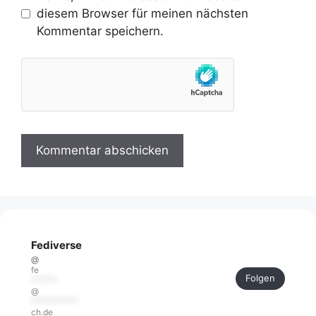
diesem Browser für meinen nächsten
Kommentar speichern.
Fediverse
@
fe
Folgen
******
@
***********
ch.de