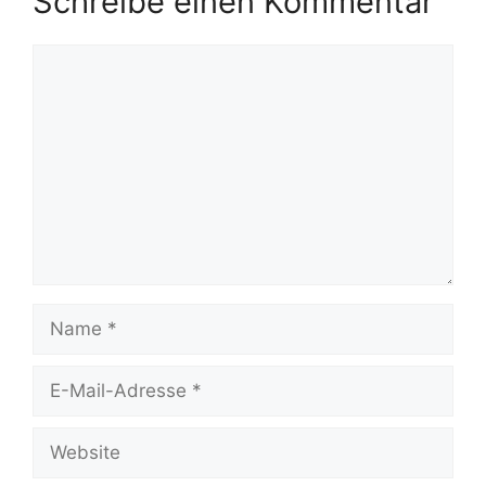
Schreibe einen Kommentar
Kommentar
Name
E-
Mail-
Adresse
Website