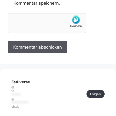
Kommentar speichern.
Fediverse
@
fe
Folgen
******
@
***********
ch.de