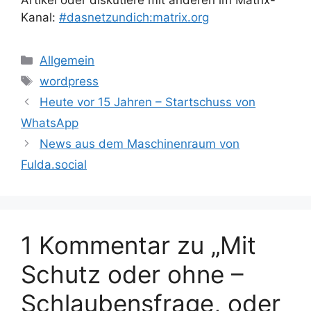
Artikel oder diskutiere mit anderen im Matrix-
Kanal:
#dasnetzundich:matrix.org
Kategorien
Allgemein
Schlagwörter
wordpress
Heute vor 15 Jahren – Startschuss von
WhatsApp
News aus dem Maschinenraum von
Fulda.social
1 Kommentar zu „Mit
Schutz oder ohne –
Schlaubensfrage, oder