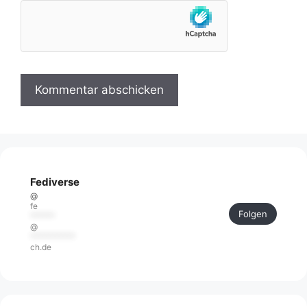
Fediverse
@
fe
Folgen
******
@
***********
ch.de