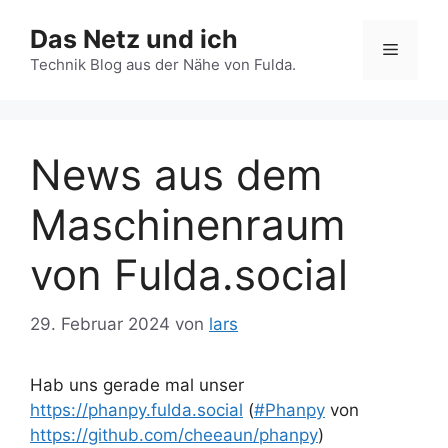
Zum
Das Netz und ich
Inhalt
Menü
springen
Technik Blog aus der Nähe von Fulda.
News aus dem
Maschinenraum
von Fulda.social
29. Februar 2024
von
lars
Hab uns gerade mal unser
https://
phanpy.fulda.social
(
#
Phanpy
von
https://
github.com/cheeaun/phanpy
)