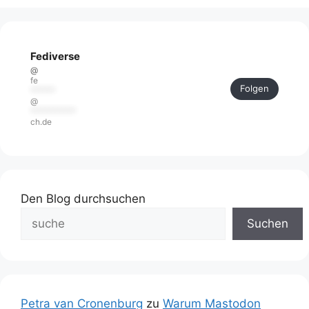
Fediverse
@
fe
Folgen
******
@
***********
ch.de
Den Blog durchsuchen
Suchen
Petra van Cronenburg
zu
Warum Mastodon