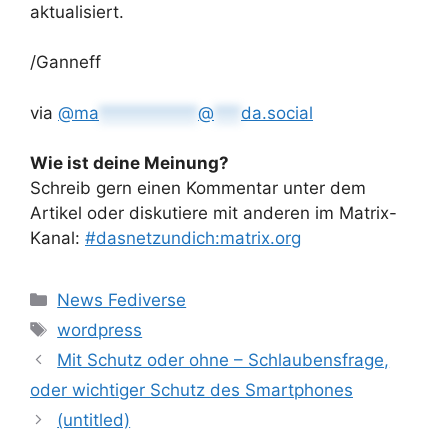
aktualisiert.
/Ganneff
via
@
ma
***********
@
***
da.social
Wie ist deine Meinung?
Schreib gern einen Kommentar unter dem
Artikel oder diskutiere mit anderen im Matrix-
Kanal:
#dasnetzundich:matrix.org
Kategorien
News Fediverse
Schlagwörter
wordpress
Mit Schutz oder ohne – Schlaubensfrage,
oder wichtiger Schutz des Smartphones
(untitled)