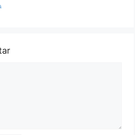
s
tar