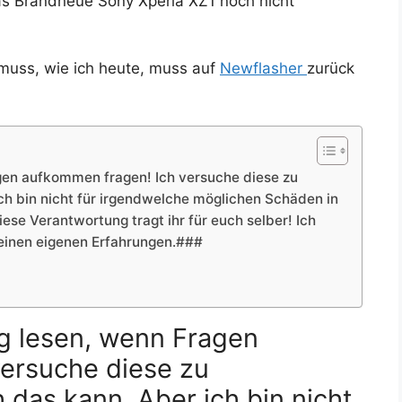
das Brandneue Sony Xperia XZ1 noch nicht
muss, wie ich heute, muss auf
Newflasher
zurück
ragen aufkommen fragen! Ich versuche diese zu
ch bin nicht für irgendwelche möglichen Schäden in
ese Verantwortung tragt ihr für euch selber! Ich
einen eigenen Erfahrungen.###
ung lesen, wenn Fragen
ersuche diese zu
 das kann. Aber ich bin nicht