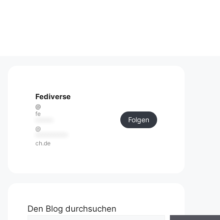
Fediverse
@
fe
Folgen
******
@
***********
ch.de
Den Blog durchsuchen