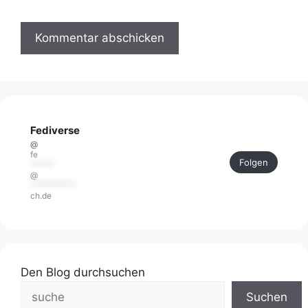
Fediverse
@
fe
Folgen
******
@
***********
ch.de
Den Blog durchsuchen
Suchen