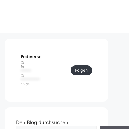
Fediverse
@
fe
Folgen
******
@
***********
ch.de
Den Blog durchsuchen