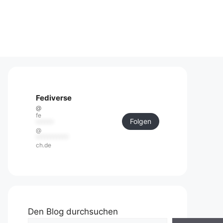
Fediverse
@
fe
Folgen
******
@
***********
ch.de
Den Blog durchsuchen