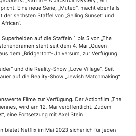
ote ist „Kathal – A Jackfruit Mystery“, ein
spricht. Eine neue Serie, „Muted“, macht ebenfalls
 der sechsten Staffel von „Selling Sunset“ und
African“.
Superhelden auf die Staffeln 1 bis 5 von „The
storiendramen steht seit dem 4. Mai „Queen
e aus dem „Bridgerton“-Universum, zur Verfügung.
der“ und die Reality-Show „Love Village“. Seit
auer auf die Reality-Show „Jewish Matchmaking“
swerte Filme zur Verfügung. Der Actionfilm „The
iennes, wird am 12. Mai veröffentlicht. Zudem
, eine Fortsetzung mit Axel Stein.
n bietet Netflix im Mai 2023 sicherlich für jeden