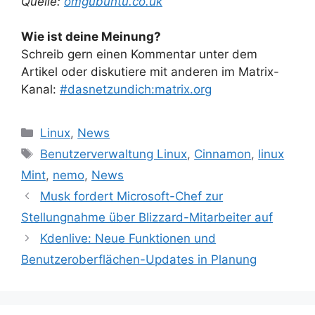
Quelle:
omgubuntu.co.uk
Wie ist deine Meinung?
Schreib gern einen Kommentar unter dem
Artikel oder diskutiere mit anderen im Matrix-
Kanal:
#dasnetzundich:matrix.org
Kategorien
Linux
,
News
Schlagwörter
Benutzerverwaltung Linux
,
Cinnamon
,
linux
Mint
,
nemo
,
News
Musk fordert Microsoft-Chef zur
Stellungnahme über Blizzard-Mitarbeiter auf
Kdenlive: Neue Funktionen und
Benutzeroberflächen-Updates in Planung