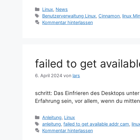
Kategorien
Linux
,
News
Schlagwörter
Benutzerverwaltung Linux
,
Cinnamon
,
linux Min
Kommentar hinterlassen
failed to get availa
6. April 2024
von
lars
schritt: Das Einfrieren des Desktops unte
Erfahrung sein, vor allem, wenn du mitte
Kategorien
Anleitung
,
Linux
Schlagwörter
anleitung
,
failed to get available addr cam
,
linu
Kommentar hinterlassen