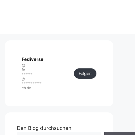
Fediverse
@
fe
Folgen
******
@
***********
ch.de
Den Blog durchsuchen