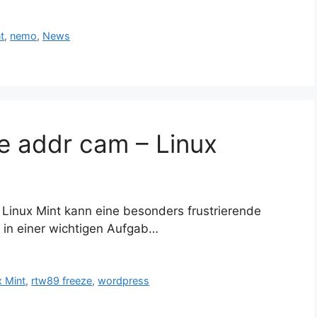
t
,
nemo
,
News
ble addr cam – Linux
r Linux Mint kann eine besonders frustrierende
n in einer wichtigen Aufgab…
x Mint
,
rtw89 freeze
,
wordpress