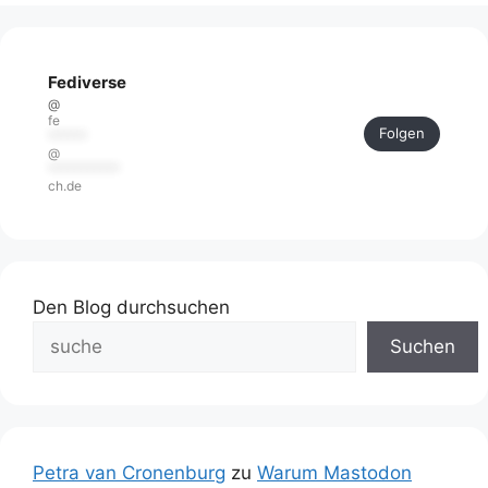
Fediverse
@
fe
Folgen
******
@
***********
ch.de
Den Blog durchsuchen
Suchen
Petra van Cronenburg
zu
Warum Mastodon