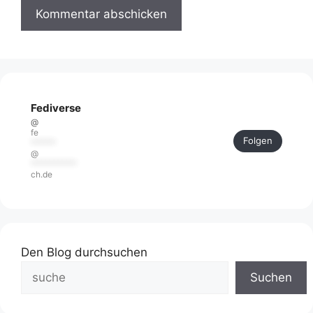
Fediverse
@
fe
Folgen
******
@
***********
ch.de
Den Blog durchsuchen
Suchen