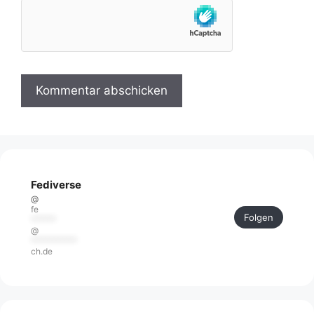
Fediverse
@
fe
Folgen
******
@
***********
ch.de