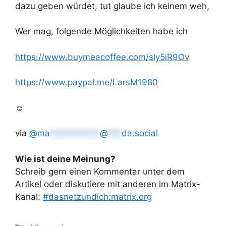
dazu geben würdet, tut glaube ich keinem weh,
Wer mag, folgende Möglichkeiten habe ich
https://www.
buymeacoffee.com/sly5iR9Ov
https://www.
paypal.me/LarsM1980
☺️
via
@
ma
***********
@
***
da.social
Wie ist deine Meinung?
Schreib gern einen Kommentar unter dem
Artikel oder diskutiere mit anderen im Matrix-
Kanal:
#dasnetzundich:matrix.org
Kategorien