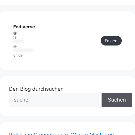
Fediverse
@
fe
Folgen
******
@
***********
ch.de
Den Blog durchsuchen
Suchen
Petra van Cronenburg
zu
Warum Mastodon