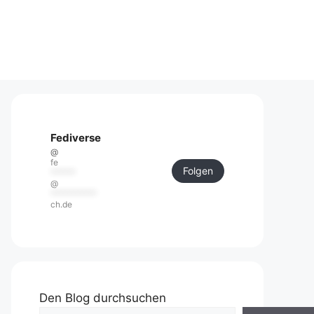
Fediverse
@
fe
Folgen
******
@
***********
ch.de
Den Blog durchsuchen