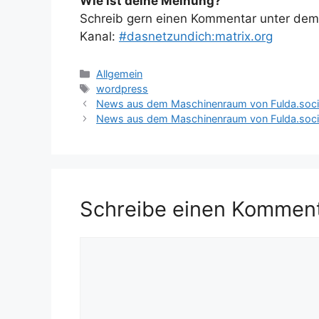
Wie ist deine Meinung?
Schreib gern einen Kommentar unter dem A
Kanal:
#dasnetzundich:matrix.org
Kategorien
Allgemein
Schlagwörter
wordpress
News aus dem Maschinenraum von Fulda.soci
News aus dem Maschinenraum von Fulda.soci
Schreibe einen Kommen
Kommentar