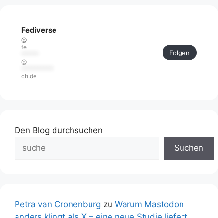
Fediverse
@
fe
Folgen
******
@
***********
ch.de
Den Blog durchsuchen
Suchen
Petra van Cronenburg
zu
Warum Mastodon
anders klingt als X – eine neue Studie liefert