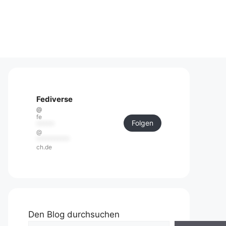
Fediverse
@
fe
Folgen
******
@
***********
ch.de
Den Blog durchsuchen