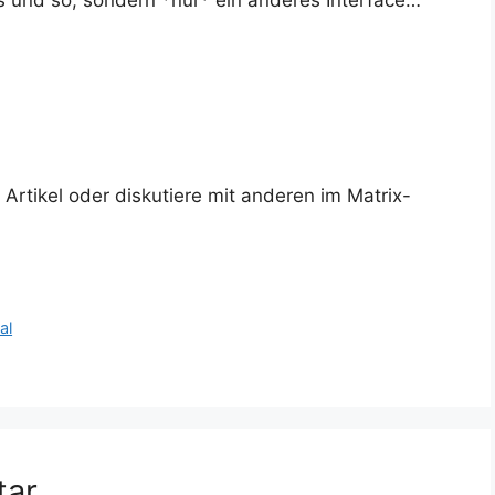
s und so, sondern *nur* ein anderes Interface…
rtikel oder diskutiere mit anderen im Matrix-
al
tar