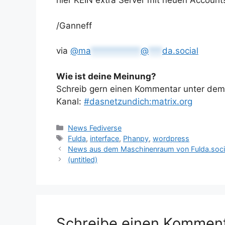
hier KEIN extra Server mit neuen Account
/Ganneff
via
@
ma
***********
@
***
da.social
Wie ist deine Meinung?
Schreib gern einen Kommentar unter dem A
Kanal:
#dasnetzundich:matrix.org
Kategorien
News Fediverse
Schlagwörter
Fulda
,
interface
,
Phanpy
,
wordpress
News aus dem Maschinenraum von Fulda.soci
(untitled)
Schreibe einen Kommen