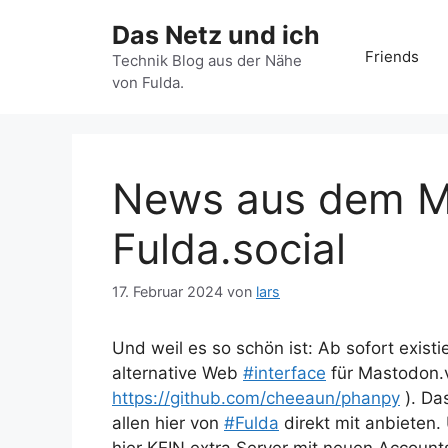
Zum
Das Netz und ich
Inhalt
Friends
springen
Technik Blog aus der Nähe
von Fulda.
News aus dem M
Fulda.social
17. Februar 2024
von
lars
Und weil es so schön ist: Ab sofort existi
alternative Web
#
interface
für Mastodon
https://
github.com/cheeaun/phanpy
). Das
allen hier von
#
Fulda
direkt mit anbieten.