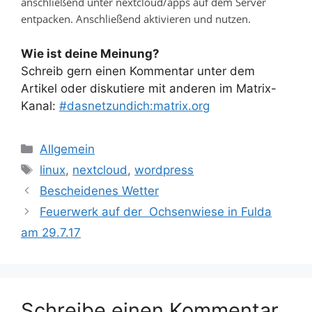
anschließend unter nextcloud/apps auf dem Server
entpacken. Anschließend aktivieren und nutzen.
Wie ist deine Meinung?
Schreib gern einen Kommentar unter dem
Artikel oder diskutiere mit anderen im Matrix-
Kanal:
#dasnetzundich:matrix.org
Kategorien
Allgemein
Schlagwörter
linux
,
nextcloud
,
wordpress
Bescheidenes Wetter
Feuerwerk auf der Ochsenwiese in Fulda
am 29.7.17
Schreibe einen Kommentar