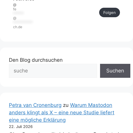
@
fe
Folgen
******
@
***********
ch.de
Den Blog durchsuchen
Suchen
Petra van Cronenburg
zu
Warum Mastodon
anders klingt als X – eine neue Studie liefert
eine mögliche Erklärung
22. Juli 2026