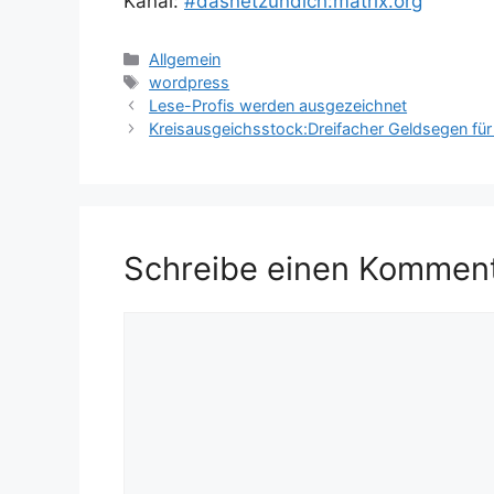
Kanal:
#dasnetzundich:matrix.org
Kategorien
Allgemein
Schlagwörter
wordpress
Lese-Profis werden ausgezeichnet
Kreisausgeichsstock:Dreifacher Geldsegen für
Schreibe einen Kommen
Kommentar