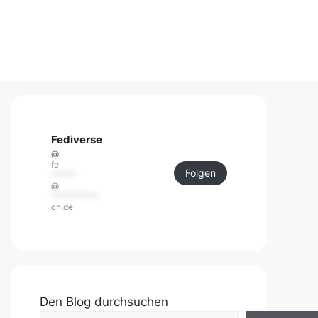
Fediverse
@
fe
Folgen
******
@
***********
ch.de
Den Blog durchsuchen