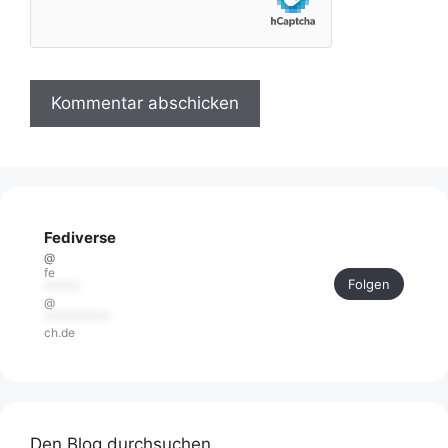
Fediverse
@
fe
Folgen
******
@
***********
ch.de
Den Blog durchsuchen