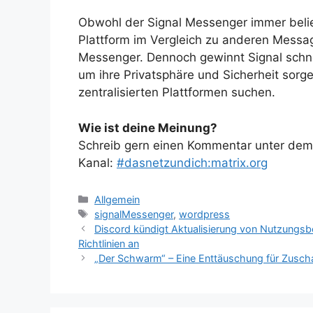
Obwohl der Signal Messenger immer belieb
Plattform im Vergleich zu anderen Mess
Messenger. Dennoch gewinnt Signal schne
um ihre Privatsphäre und Sicherheit sorg
zentralisierten Plattformen suchen.
Wie ist deine Meinung?
Schreib gern einen Kommentar unter dem A
Kanal:
#dasnetzundich:matrix.org
Kategorien
Allgemein
Schlagwörter
signalMessenger
,
wordpress
Discord kündigt Aktualisierung von Nutzungs
Richtlinien an
„Der Schwarm“ – Eine Enttäuschung für Zusch