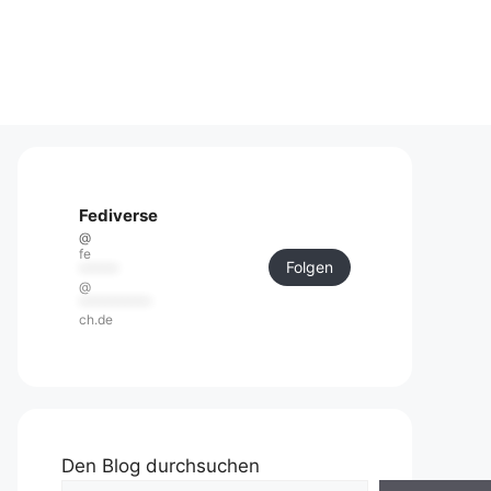
Fediverse
@
fe
Folgen
******
@
***********
ch.de
Den Blog durchsuchen