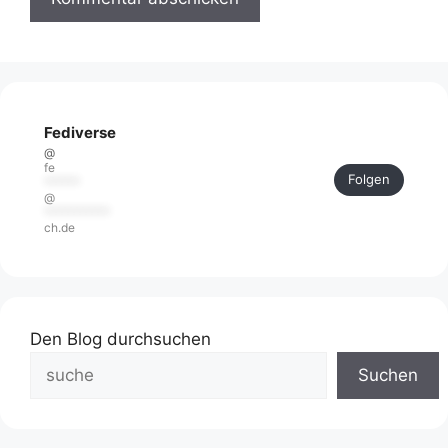
Fediverse
@
fe
Folgen
******
@
***********
ch.de
Den Blog durchsuchen
Suchen