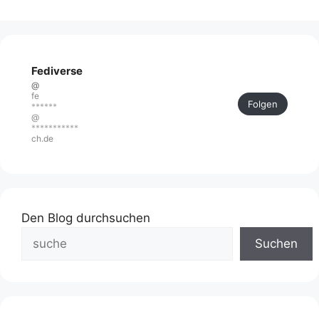
Fediverse
@
fe
Folgen
******
@
***********
ch.de
Den Blog durchsuchen
Suchen