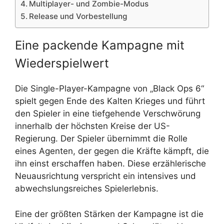
Multiplayer- und Zombie-Modus
Release und Vorbestellung
Eine packende Kampagne mit
Wiederspielwert
Die Single-Player-Kampagne von „Black Ops 6“
spielt gegen Ende des Kalten Krieges und führt
den Spieler in eine tiefgehende Verschwörung
innerhalb der höchsten Kreise der US-
Regierung. Der Spieler übernimmt die Rolle
eines Agenten, der gegen die Kräfte kämpft, die
ihn einst erschaffen haben. Diese erzählerische
Neuausrichtung verspricht ein intensives und
abwechslungsreiches Spielerlebnis.
Eine der größten Stärken der Kampagne ist die