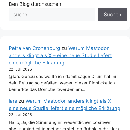
Den Blog durchsuchen
Suchen
Petra van Cronenburg
zu
Warum Mastodon
anders klingt als X – eine neue Studie liefert
eine mögliche Erklärung
22. Juli 2026
@lars Genau das wollte ich damit sagen.Drum hat mir
dein Beitrag so gefallen, wegen dieser Einblicke.Ich
bemerkte das Domptiertwerden am…
lars
zu
Warum Mastodon anders klingt als X –
eine neue Studie liefert eine mögliche Erklärung
22. Juli 2026
Hallo, Ja, die Stimmung im wesentlichen positiver,
aber zumindest in meiner erstellten Bubble sehr stark