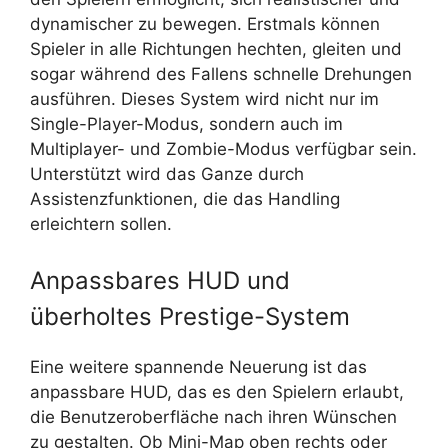
dynamischer zu bewegen. Erstmals können
Spieler in alle Richtungen hechten, gleiten und
sogar während des Fallens schnelle Drehungen
ausführen. Dieses System wird nicht nur im
Single-Player-Modus, sondern auch im
Multiplayer- und Zombie-Modus verfügbar sein.
Unterstützt wird das Ganze durch
Assistenzfunktionen, die das Handling
erleichtern sollen.
Anpassbares HUD und
überholtes Prestige-System
Eine weitere spannende Neuerung ist das
anpassbare HUD, das es den Spielern erlaubt,
die Benutzeroberfläche nach ihren Wünschen
zu gestalten. Ob Mini-Map oben rechts oder