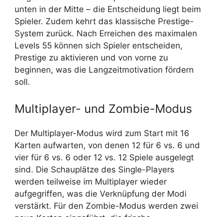
unten in der Mitte – die Entscheidung liegt beim
Spieler. Zudem kehrt das klassische Prestige-
System zurück. Nach Erreichen des maximalen
Levels 55 können sich Spieler entscheiden,
Prestige zu aktivieren und von vorne zu
beginnen, was die Langzeitmotivation fördern
soll.
Multiplayer- und Zombie-Modus
Der Multiplayer-Modus wird zum Start mit 16
Karten aufwarten, von denen 12 für 6 vs. 6 und
vier für 6 vs. 6 oder 12 vs. 12 Spiele ausgelegt
sind. Die Schauplätze des Single-Players
werden teilweise im Multiplayer wieder
aufgegriffen, was die Verknüpfung der Modi
verstärkt. Für den Zombie-Modus werden zwei