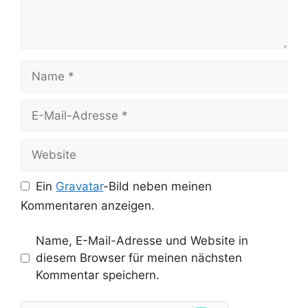
Name
E-
Mail-
Adresse
Website
Ein
Gravatar
-Bild neben meinen
Kommentaren anzeigen.
Name, E-Mail-Adresse und Website in
diesem Browser für meinen nächsten
Kommentar speichern.