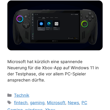
Microsoft hat kürzlich eine spannende
Neuerung für die Xbox-App auf Windows 11 in
der Testphase, die vor allem PC-Spieler
ansprechen dürfte.
Kategorien
Technik
Schlagwörter
fintech
,
gaming
,
Microsoft
,
News
,
PC
Gaming
,
windows
,
Xbox