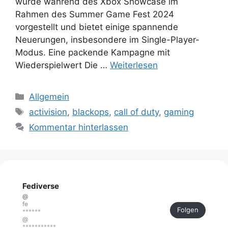
wurde während des Xbox Showcase im
Rahmen des Summer Game Fest 2024
vorgestellt und bietet einige spannende
Neuerungen, insbesondere im Single-Player-
Modus. Eine packende Kampagne mit
Wiederspielwert Die …
Weiterlesen
Kategorien
Allgemein
Schlagwörter
activision
,
blackops
,
call of duty
,
gaming
Kommentar hinterlassen
Fediverse
@
fe
Folgen
******
@
***********