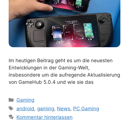
Im heutigen Beitrag geht es um die neuesten
Entwicklungen in der Gaming-Welt,
insbesondere um die aufregende Aktualisierung
von GameHub 5.0.4 und wie sie das
Kategorien
Gaming
Schlagwörter
android
,
gaming
,
News
,
PC Gaming
Kommentar hinterlassen