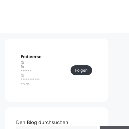
Fediverse
@
fe
Folgen
******
@
***********
ch.de
Den Blog durchsuchen