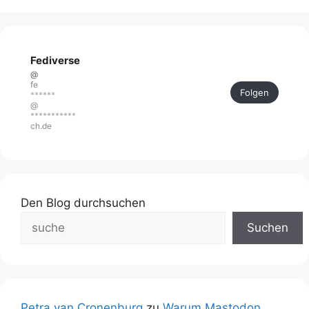
Fediverse
@
fe
Folgen
******
@
***********
ch.de
Den Blog durchsuchen
Suchen
Petra van Cronenburg
zu
Warum Mastodon