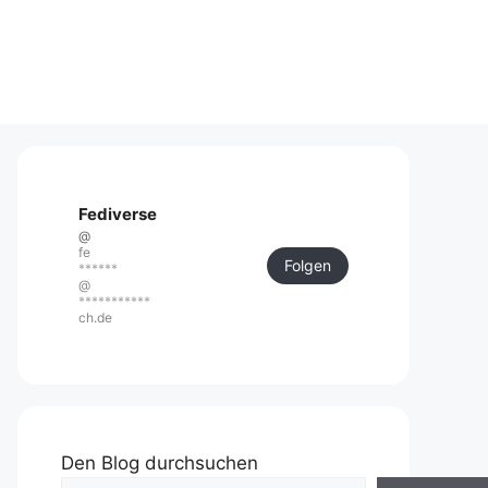
Fediverse
@
fe
Folgen
******
@
***********
ch.de
Den Blog durchsuchen