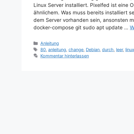
Linux Server installiert. Pixelfed ist ein
ähnlichem. Was muss bereits installiert s
dem Server vorhanden sein, ansonsten mü
docker-compose git sudo apt update …
W
Kategorien
Anleitung
Schlagwörter
80
,
anleitung
,
change
,
Debian
,
durch
,
leer
,
linu
Kommentar hinterlassen