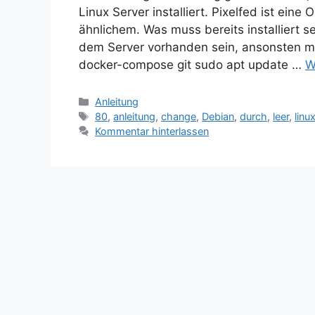
Linux Server installiert. Pixelfed ist ein
ähnlichem. Was muss bereits installiert s
dem Server vorhanden sein, ansonsten mü
docker-compose git sudo apt update …
W
Kategorien
Anleitung
Schlagwörter
80
,
anleitung
,
change
,
Debian
,
durch
,
leer
,
linu
Kommentar hinterlassen