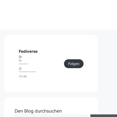
Fediverse
@
fe
Folgen
******
@
***********
ch.de
Den Blog durchsuchen