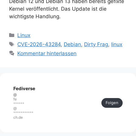
Debian 12 und Debian 13 haben bereits gefixte
Kernel veröffentlicht. Das Update ist die
wichtigste Handlung.
Kategorien
Linux
Schlagwörter
CVE-2026-43284
,
Debian
,
Dirty Frag
,
linux
Kommentar hinterlassen
Fediverse
@
fe
Folgen
******
@
***********
ch.de