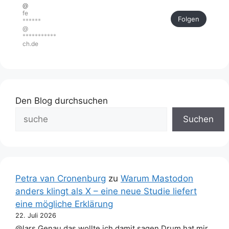
@
fe
Folgen
******
@
***********
ch.de
Den Blog durchsuchen
Suchen
Petra van Cronenburg
zu
Warum Mastodon
anders klingt als X – eine neue Studie liefert
eine mögliche Erklärung
22. Juli 2026
@lars Genau das wollte ich damit sagen.Drum hat mir