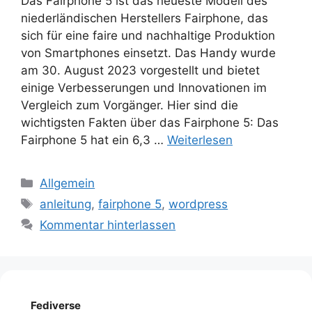
Das Fairphone 5 ist das neueste Modell des
niederländischen Herstellers Fairphone, das
sich für eine faire und nachhaltige Produktion
von Smartphones einsetzt. Das Handy wurde
am 30. August 2023 vorgestellt und bietet
einige Verbesserungen und Innovationen im
Vergleich zum Vorgänger. Hier sind die
wichtigsten Fakten über das Fairphone 5: Das
Fairphone 5 hat ein 6,3 …
Weiterlesen
Kategorien
Allgemein
Schlagwörter
anleitung
,
fairphone 5
,
wordpress
Kommentar hinterlassen
Fediverse