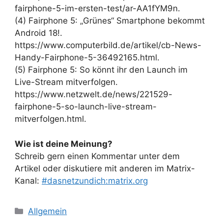
fairphone-5-im-ersten-test/ar-AA1fYM9n.
(4) Fairphone 5: „Grünes“ Smartphone bekommt
Android 18!.
https://www.computerbild.de/artikel/cb-News-
Handy-Fairphone-5-36492165.html.
(5) Fairphone 5: So könnt ihr den Launch im
Live-Stream mitverfolgen.
https://www.netzwelt.de/news/221529-
fairphone-5-so-launch-live-stream-
mitverfolgen.html.
Wie ist deine Meinung?
Schreib gern einen Kommentar unter dem
Artikel oder diskutiere mit anderen im Matrix-
Kanal:
#dasnetzundich:matrix.org
Kategorien
Allgemein