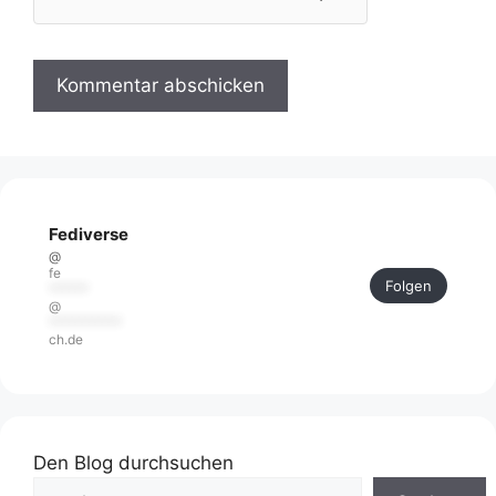
Fediverse
@
fe
Folgen
******
@
***********
ch.de
Den Blog durchsuchen