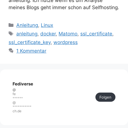
anleitung: Ich nutze wenn es um Analyse
meines Blogs geht immer schon auf Selfhosting.
Kategorien
Anleitung
,
Linux
Schlagwörter
anleitung
,
docker
,
Matomo
,
ssl_certificate
,
ssl_certificate_key
,
wordpress
1 Kommentar
Fediverse
@
fe
Folgen
******
@
***********
ch.de