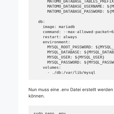
      MATOMO_DATABASE_TABLES_PREFIX
      MATOMO_DATABASE_USERNAME: ${M
      MATOMO_DATABASE_PASSWORD: ${M
  db:
    image: mariadb
    command: --max-allowed-packet=6
    restart: always
    environment:
      MYSQL_ROOT_PASSWORD: ${MYSQL_
      MYSQL_DATABASE: ${MYSQL_DATAB
      MYSQL_USER: ${MYSQL_USER}
      MYSQL_PASSWORD: ${MYSQL_PASSW
    volumes:
      - ./db:/var/lib/mysql
Nun muss eine .env Datei erstellt werden
können.
sudo nano .env