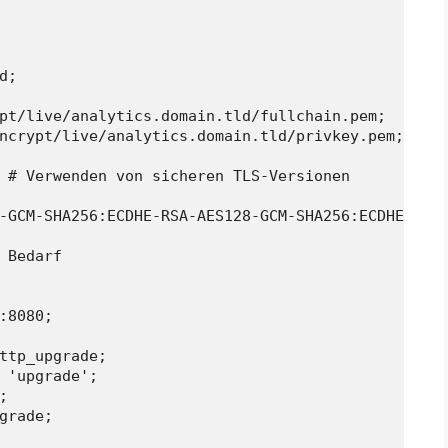
;

pt/live/analytics.domain.tld/fullchain.pem;  # Pfa
ncrypt/live/analytics.domain.tld/privkey.pem;  # P
 # Verwenden von sicheren TLS-Versionen

-GCM-SHA256:ECDHE-RSA-AES128-GCM-SHA256:ECDHE-ECDS
 Bedarf

:8080;

ttp_upgrade;

 'upgrade';



grade;
