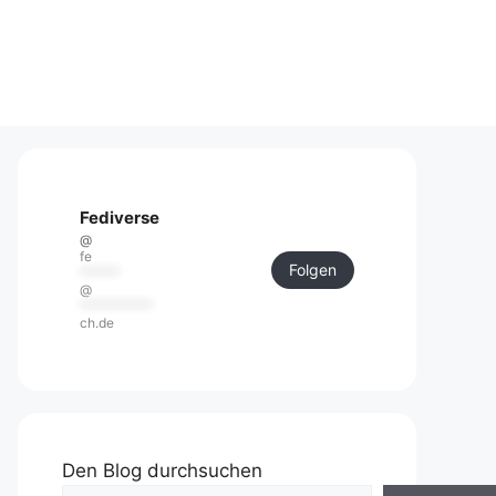
Fediverse
@
fe
Folgen
******
@
***********
ch.de
Den Blog durchsuchen