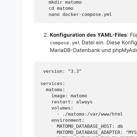
   mkdir matomo

   cd matomo

   nano docker-compose.yml
Konfiguration des YAML-Files
: Fü
Datei ein. Diese Konfig
compose.yml
MariaDB-Datenbank und phpMyAd
 version: "3.3"
services:
  matomo:
    image: matomo
    restart: always
    volumes:
      - ./matomo:/var/www/html
    environment:
      MATOMO_DATABASE_HOST: db
      MATOMO_DATABASE_ADAPTER: "MYS