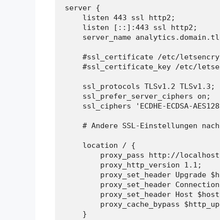
server {

    listen 443 ssl http2;

    listen [::]:443 ssl http2;

    server_name analytics.domain.tld
    #ssl_certificate /etc/letsencry
    #ssl_certificate_key /etc/letse
    ssl_protocols TLSv1.2 TLSv1.3; 
    ssl_prefer_server_ciphers on;

    ssl_ciphers 'ECDHE-ECDSA-AES128
    # Andere SSL-Einstellungen nach
    location / {

        proxy_pass http://localhost
        proxy_http_version 1.1;

        proxy_set_header Upgrade $h
        proxy_set_header Connection
        proxy_set_header Host $host;
        proxy_cache_bypass $http_up
    }
