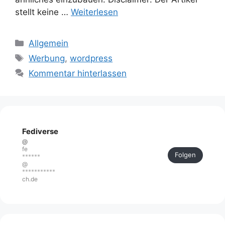
stellt keine …
Weiterlesen
Kategorien
Allgemein
Schlagwörter
Werbung
,
wordpress
Kommentar hinterlassen
Fediverse
@
fe
Folgen
******
@
***********
ch.de