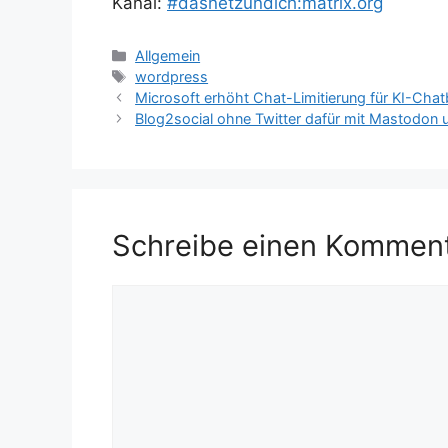
Kanal:
#dasnetzundich:matrix.org
Kategorien
Allgemein
Schlagwörter
wordpress
Microsoft erhöht Chat-Limitierung für KI-Chat
Blog2social ohne Twitter dafür mit Mastodon 
Schreibe einen Kommen
Kommentar