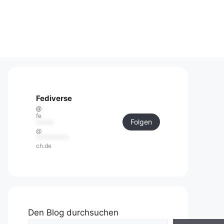
Fediverse
@
fe
Folgen
******
@
***********
ch.de
Den Blog durchsuchen